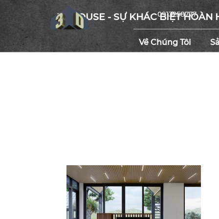
0913258777
3DHOUSE - SỰ KHÁC BIỆT HOÀN 
Về Chúng Tôi
S