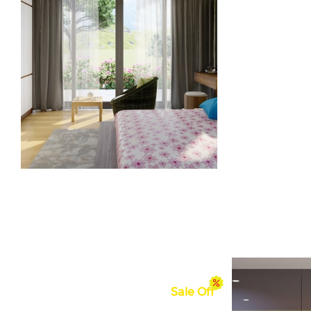
TỦ BẾP ACRYLIC +
MELAMINE
5,200,000 VNĐ
5,800,000 VNĐ
Sale Off