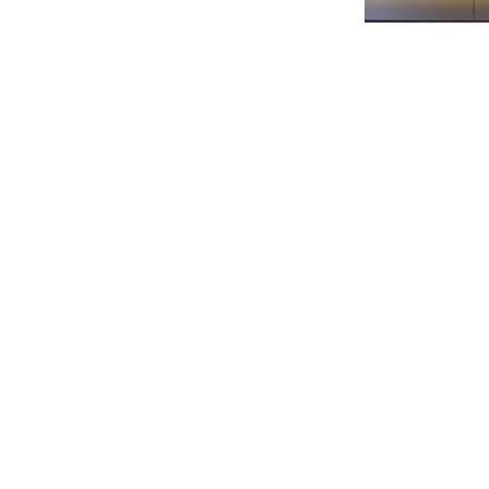
TỦ BẾP ACRY
5,800,000 
6,800,000 VNĐ
TRƯỜNG MẦM NON HELLO KITTY