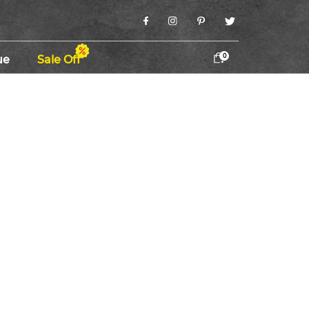
0
ue
Sale Off