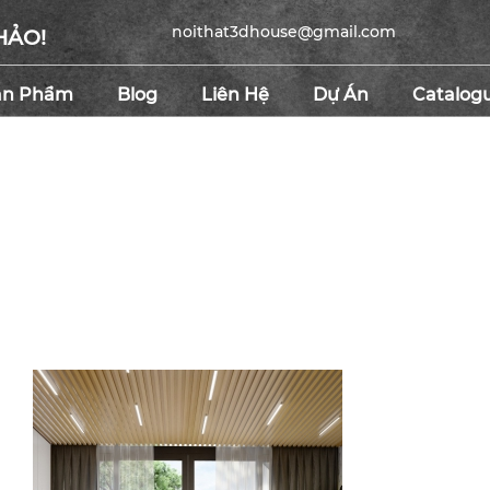
noithat3dhouse@gmail.com
HẢO!
ản Phẩm
Blog
Liên Hệ
Dự Án
Catalog